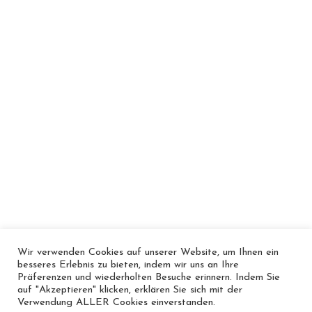
sagen: für rurale Gebiete weltweit ist
nichts so kostengünstig, schnell, sauber
und effektiv wie Solarenergie.
PREVIOUS POST
FOTOS: WELT ONLINE:
KULTURELLE ANEIGNUNG
NEXT POST
ON FEMALE POWER IN PROTEST
Wir verwenden Cookies auf unserer Website, um Ihnen ein
WITH MALIKA VIRAH-SAWMY
besseres Erlebnis zu bieten, indem wir uns an Ihre
FROM EXTINCTION REBELLION
Präferenzen und wiederholten Besuche erinnern. Indem Sie
auf "Akzeptieren" klicken, erklären Sie sich mit der
© 2024 Mina Schmidt
Verwendung ALLER Cookies einverstanden.
Impressum