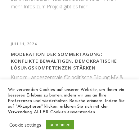
mehr Infos zum Projekt gibt es hier.
JULI 11, 2024
MODERATION DER SOMMERTAGUNG:
KONFLIKTE BEWÄLTIGEN, DEMOKRATISCHE
LÖSUNGSKOMPETENZEN STÄRKEN
Kundin: Landeszentrale für politische Bildung MV &
WIR.Erfolg braucht Vielfalt. Auftrag & Umsetzung:
Wir verwenden Cookies auf unserer Website, um Ihnen ein
Moderation des gesamten Tages Datum: 27.06.2024
besseres Erlebnis zu bieten, indem wir uns an Ihre
in Neustrelitz Foto: LPB
Präferenzen und wiederholten Besuche erinnern. Indem Sie
auf "Akzeptieren" klicken, erklären Sie sich mit der
Verwendung ALLER Cookies einverstanden.
Cookie settings
annehmen
2
3
4
NEXT
1